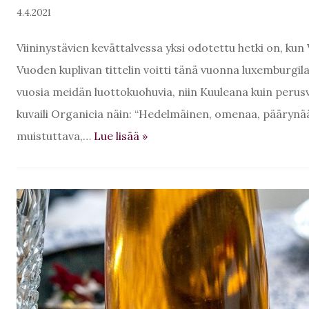
4.4.2021
Viininystävien kevättalvessa yksi odotettu hetki on, kun
Vuoden kuplivan tittelin voitti tänä vuonna luxemburgi
vuosia meidän luottokuohuvia, niin Kuuleana kuin perusv
kuvaili Organicia näin: “Hedelmäinen, omenaa, päärynää
muistuttava,…
Lue lisää
»