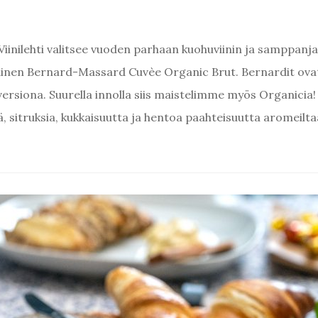
 Viinilehti valitsee vuoden parhaan kuohuviinin ja samppanja
lainen Bernard-Massard Cuvèe Organic Brut. Bernardit ovat
ersiona. Suurella innolla siis maistelimme myös Organicia!
, sitruksia, kukkaisuutta ja hentoa paahteisuutta aromeilt