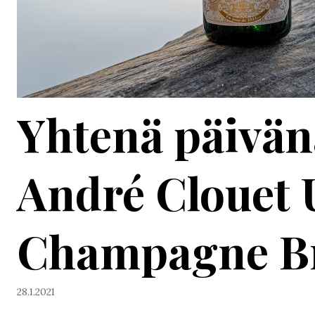
Yhtenä päivän
André Clouet U
Champagne B
28.1.2021