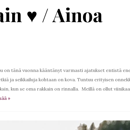
in ♥ / Ainoa
ppu on tänä vuonna kääntänyt varmasti ajatukset entistä 
tkiä ja seikkailuja kohtaan on kova. Tuntuu erityisen onnekk
 yksin, kun se oma rakkain on rinnalla. Meillä on ollut viinika
isää
»