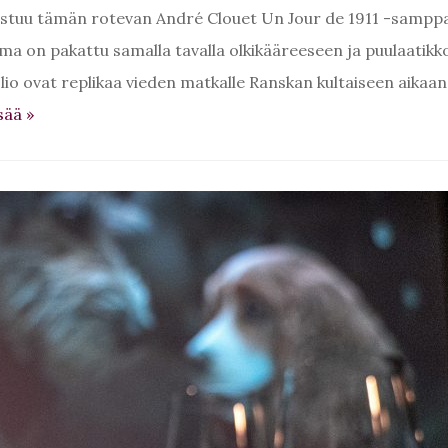
nistuu tämän rotevan André Clouet Un Jour de 1911 -sampp
 juoma on pakattu samalla tavalla olkikääreeseen ja puulaatik
olio ovat replikaa vieden matkalle Ranskan kultaiseen aikaan,
sää
»