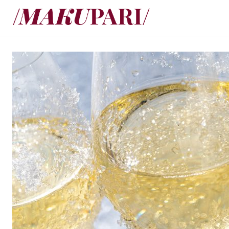
Siirry
suoraan
sisältöön