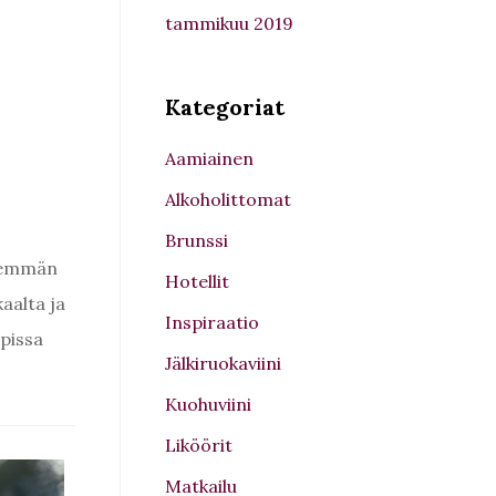
tammikuu 2019
Kategoriat
Aamiainen
Alkoholittomat
Brunssi
enemmän
Hotellit
aalta ja
Inspiraatio
apissa
Jälkiruokaviini
Kuohuviini
Liköörit
Matkailu