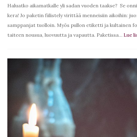
Haluatko aikamatkalle yli sadan vuoden taakse? Se on
kera! Jo paketin fiilistely virittää menneisiin aikoihin:
samppanjat tuolloin. Myös pullon etiketti ja kultainen f
taiteen nousua, luovuutta ja vapautta. Paketissa…
Lue li