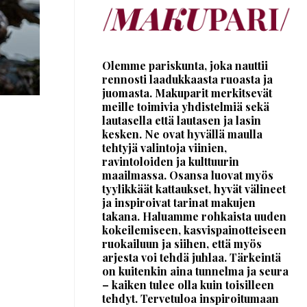
Olemme pariskunta, joka nauttii
rennosti laadukkaasta ruoasta ja
juomasta. Makuparit merkitsevät
meille toimivia yhdistelmiä sekä
lautasella että lautasen ja lasin
kesken. Ne ovat hyvällä maulla
tehtyjä valintoja viinien,
ravintoloiden ja kulttuurin
maailmassa. Osansa luovat myös
tyylikkäät kattaukset, hyvät välineet
ja inspiroivat tarinat makujen
takana. Haluamme rohkaista uuden
kokeilemiseen, kasvispainotteiseen
ruokailuun ja siihen, että myös
arjesta voi tehdä juhlaa. Tärkeintä
on kuitenkin aina tunnelma ja seura
– kaiken tulee olla kuin toisilleen
tehdyt. Tervetuloa inspiroitumaan