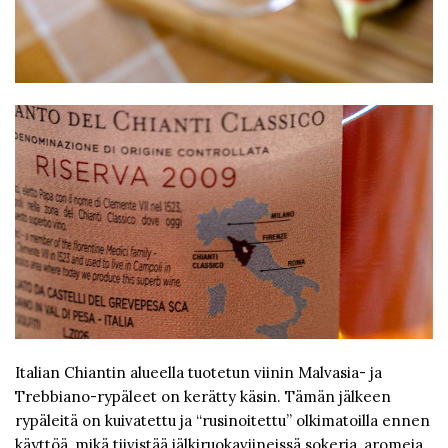
Italian Chiantin alueella tuotetun viinin Malvasia- ja
Trebbiano-rypäleet on kerätty käsin. Tämän jälkeen
rypäleitä on kuivatettu ja “rusinoitettu” olkimatoilla ennen
käyttöä, mikä tiivistää jälkiruokaviineissä sokeria, aromeja