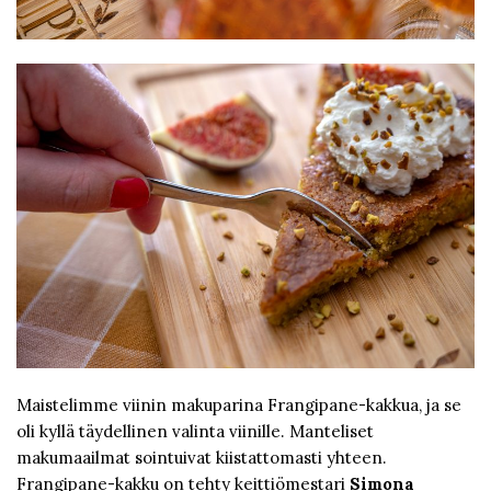
Maistelimme viinin makuparina Frangipane-kakkua, ja se
oli kyllä täydellinen valinta viinille. Manteliset
makumaailmat sointuivat kiistattomasti yhteen.
Frangipane-kakku on tehty keittiömestari
Simona