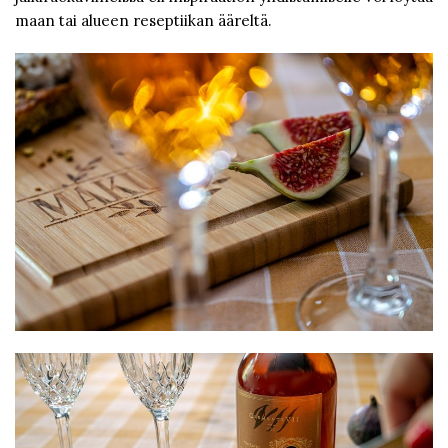
maan tai alueen reseptiikan ääreltä.