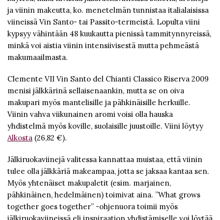
ja viinin makeutta, ko. menetelmän tunnistaa italialaisissa
viineissä Vin Santo- tai Passito-termeistä. Lopulta viini
kypsyy vähintään 48 kuukautta pienissä tammitynnyreissä,
minkä voi aistia viinin intensiivisestä mutta pehmeästä
makumaailmasta.
Clemente VII Vin Santo del Chianti Classico Riserva 2009
menisi jälkkärinä sellaisenaankin, mutta se on oiva
makupari myös mantelisille ja pähkinäisille herkuille.
Viinin vahva viikunainen aromi voisi olla hauska
yhdistelmä myös koville, suolaisille juustoille. Viini löytyy
Alkosta
(26,82 €).
Jälkiruokaviinejä valitessa kannattaa muistaa, että viinin
tulee olla jälkkäriä makeampaa, jotta se jaksaa kantaa sen.
Myös yhtenäiset makupaletit (esim. marjainen,
pähkinäinen, hedelmäinen) toimivat aina. ”What grows
together goes together” -ohjenuora toimii myös
jälkiruokaviineissä eli inspiraation yhdistämiselle voi löytää