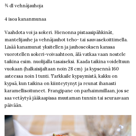
¾ dl vehnäjauhoja
4 isoa kananmunaa
Vaahdota voi ja sokeri. Hienonna pistaasipähkinät,
mantelijauhe ja vehnäjauhot teho- tai sauvasekoittimella.
Lisää kanamunat yksitellen ja jauhoseoksen kanssa
vuorotellen sokeri-voivaahtoon, älä vatkaa vaan nostele
taikina esim. nuolijalla tasaiseksi. Kaada taikina voideltuun
vuokaan (halkaisijaltaan noin 28 cm) ja kypsennä 160
asteessa noin 1 tunti. Tarkkaile kypsymistä, kakku on
kypsä, kun taikina on kiinteytynyt ja reunat ihanasti
karamellisoituneet. Frangipane on parhaimmillaan, jos se
saa vetäytyä jääkaapissa muutaman tunnin tai seuraavaan
päivään.