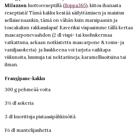
Milazzon
luottoreseptillä (
Soppa365
), kiitos ihanasta
reseptistä! Tämä kakku kestää säilyttämisen ja maistuu
sellaisenaankin, tämä on vähän kuin marsipaanin ja
toscakakun rakkauslapsi! Kaveriksi vispasimme tällä kertaa
mascarponevaahdon (2 dl vispi- tai kuohukermaa
vatkattuna, sekaan notkistettu mascarpone & tomu- ja
vaniljasokeria) ja lisukkeena voi tarjota vaikkapa
viikunoita, luumuja tai nektariineja, karamellisoituina tai
ilman.
Frangipane-kakku
300 g pehmeää voita
3½ dl sokeria
3 dl kuorittuja pistaasipähkinöitä
1½ dl mantelijauhetta