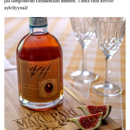
jää lämpöisesti tanssimaan suuhun. Tämä viini kietoo
syleilyynsä!