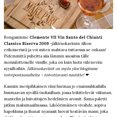
Bongasimme
Clemente VII Vin Santo del Chianti
Classico Riserva 2009
-jälkiruokaviinin Alkon
erikoiseristä ja voi miten mahtava tuttavuus se onkaan!
Pidemmittä puheitta siis lämmin suositus tälle
moniulotteiselle viinille, joka on kuin luotu viileneviin
syysiltoihin.
Jälkiruokaviinit on myös yksi blogimme
toivepostausaiheita – toivottavasti nautitte! ❤︎
Kauniin meripihkainen viini hurmaa jo ensinuuhkailulla
huumaavan syvällä tuoksullaan, jossa leikittelevät viikunan,
mantelin ja kuivattujen hedelmien aromit. Sama paletti
jatkuu makumaailmassa. Liköörimäinen vivahde, sopiva
hapokkuus ja ihanat nyanssit luovat kestävän maun, joka