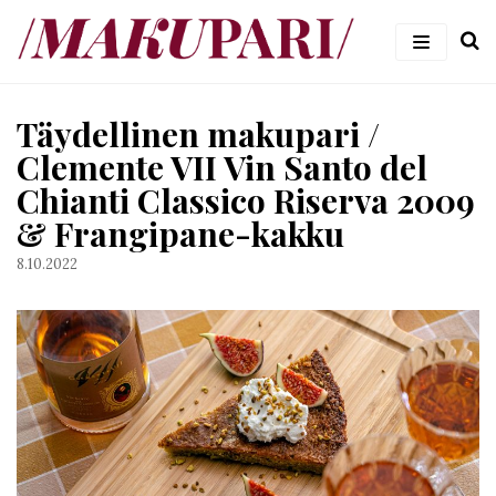
Siirry
suoraan
sisältöön
#makupari – ruoka- ja viiniblogi
Täydellinen makupari /
Clemente VII Vin Santo del
Chianti Classico Riserva 2009
& Frangipane-kakku
8.10.2022