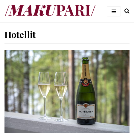
Siirry
suoraan
sisältöön
#makupari – ruoka- ja viiniblogi
Hotellit