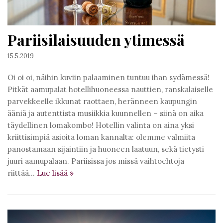
Pariisilaisuuden ytimessä
15.5.2019
Oi oi oi, näihin kuviin palaaminen tuntuu ihan sydämessä!
Pitkät aamupalat hotellihuoneessa nauttien, ranskalaiselle
parvekkeelle ikkunat raottaen, heränneen kaupungin
ääniä ja autenttista musiikkia kuunnellen – siinä on aika
täydellinen lomakombo! Hotellin valinta on aina yksi
kriittisimpiä asioita loman kannalta: olemme valmiita
panostamaan sijaintiin ja huoneen laatuun, sekä tietysti
juuri aamupalaan. Pariisissa jos missä vaihtoehtoja
riittää…
Lue lisää
»