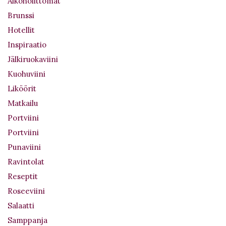
Alkoholittomat
Brunssi
Hotellit
Inspiraatio
Jälkiruokaviini
Kuohuviini
Liköörit
Matkailu
Portviini
Portviini
Punaviini
Ravintolat
Reseptit
Roseeviini
Salaatti
Samppanja