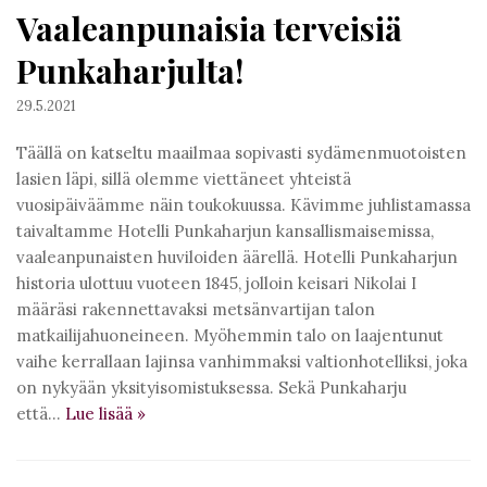
Vaaleanpunaisia terveisiä
Punkaharjulta!
29.5.2021
Täällä on katseltu maailmaa sopivasti sydämenmuotoisten
lasien läpi, sillä olemme viettäneet yhteistä
vuosipäiväämme näin toukokuussa. Kävimme juhlistamassa
taivaltamme Hotelli Punkaharjun kansallismaisemissa,
vaaleanpunaisten huviloiden äärellä. Hotelli Punkaharjun
historia ulottuu vuoteen 1845, jolloin keisari Nikolai I
määräsi rakennettavaksi metsänvartijan talon
matkailijahuoneineen. Myöhemmin talo on laajentunut
vaihe kerrallaan lajinsa vanhimmaksi valtionhotelliksi, joka
on nykyään yksityisomistuksessa. Sekä Punkaharju
että…
Lue lisää
»