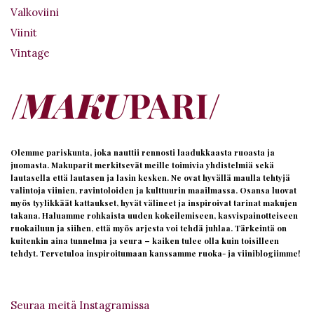
Valkoviini
Viinit
Vintage
Olemme pariskunta, joka nauttii rennosti laadukkaasta ruoasta ja
juomasta. Makuparit merkitsevät meille toimivia yhdistelmiä sekä
lautasella että lautasen ja lasin kesken. Ne ovat hyvällä maulla tehtyjä
valintoja viinien, ravintoloiden ja kulttuurin maailmassa. Osansa luovat
myös tyylikkäät kattaukset, hyvät välineet ja inspiroivat tarinat makujen
takana. Haluamme rohkaista uuden kokeilemiseen, kasvispainotteiseen
ruokailuun ja siihen, että myös arjesta voi tehdä juhlaa. Tärkeintä on
kuitenkin aina tunnelma ja seura – kaiken tulee olla kuin toisilleen
tehdyt. Tervetuloa inspiroitumaan kanssamme ruoka- ja viiniblogiimme!
Seuraa meitä Instagramissa