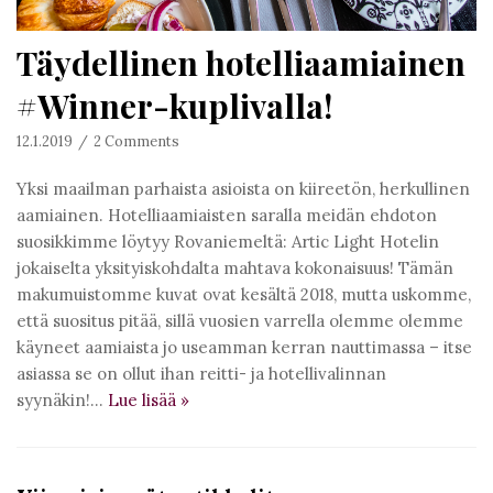
Täydellinen hotelliaamiainen
#Winner-kuplivalla!
12.1.2019
2 Comments
Yksi maailman parhaista asioista on kiireetön, herkullinen
aamiainen. Hotelliaamiaisten saralla meidän ehdoton
suosikkimme löytyy Rovaniemeltä: Artic Light Hotelin
jokaiselta yksityiskohdalta mahtava kokonaisuus! Tämän
makumuistomme kuvat ovat kesältä 2018, mutta uskomme,
että suositus pitää, sillä vuosien varrella olemme olemme
käyneet aamiaista jo useamman kerran nauttimassa – itse
asiassa se on ollut ihan reitti- ja hotellivalinnan
syynäkin!…
Lue lisää
»