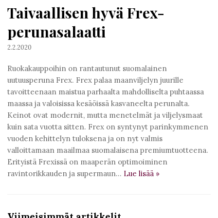
Taivaallisen hyvä Frex-
perunasalaatti
2.2.2020
Ruokakauppoihin on rantautunut suomalainen
uutuusperuna Frex. Frex palaa maanviljelyn juurille
tavoitteenaan maistua parhaalta mahdolliselta puhtaassa
maassa ja valoisissa kesäöissä kasvaneelta perunalta.
Keinot ovat modernit, mutta menetelmät ja viljelysmaat
kuin sata vuotta sitten. Frex on syntynyt parinkymmenen
vuoden kehittelyn tuloksena ja on nyt valmis
valloittamaan maailmaa suomalaisena premiumtuotteena.
Erityistä Frexissä on maaperän optimoiminen
ravintorikkauden ja supermaun…
Lue lisää
»
Viimeisimmät artikkelit