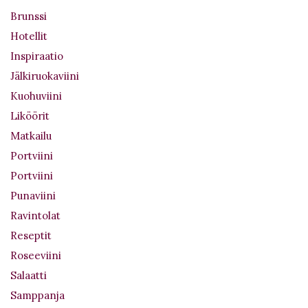
Brunssi
Hotellit
Inspiraatio
Jälkiruokaviini
Kuohuviini
Liköörit
Matkailu
Portviini
Portviini
Punaviini
Ravintolat
Reseptit
Roseeviini
Salaatti
Samppanja