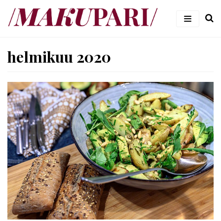
Siirry
suoraan
sisältöön
#makupari – ruoka- ja viiniblogi
helmikuu 2020