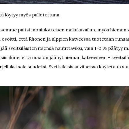
itä löytyy myös pullotettuna.
uksemme paitsi moniulotteisen makukuvailun, myös hieman v
 osoitti, että Rhonen ja alppien katveessa tuotetaan runsa
a jää sveitsiläisten itsensä nautittaviksi, vain 1–2 % päätyy 
 siis ihme, että maa on jäänyt hieman katveeseen – sveitsilä
jelluksi salaisuudeksi. Sveitsiläisissä viineissä käytetään s