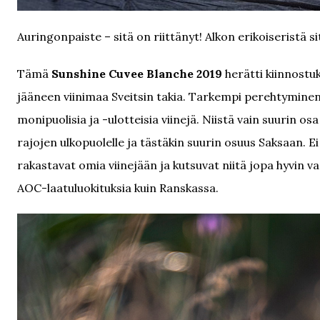
Auringonpaiste – sitä on riittänyt! Alkon erikoiseristä s
Tämä
Sunshine Cuvee Blanche 2019
herätti kiinnost
jääneen viinimaa Sveitsin takia. Tarkempi perehtyminen
monipuolisia ja -ulotteisia viinejä. Niistä vain suurin os
rajojen ulkopuolelle ja tästäkin suurin osuus Saksaan. Ei
rakastavat omia viinejään ja kutsuvat niitä jopa hyvin var
AOC-laatuluokituksia kuin Ranskassa.