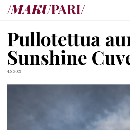
Siirry
suoraan
sisältöön
Pullotettua au
Sunshine Cuv
4.8.2021