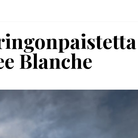
ringonpaistetta
ee Blanche