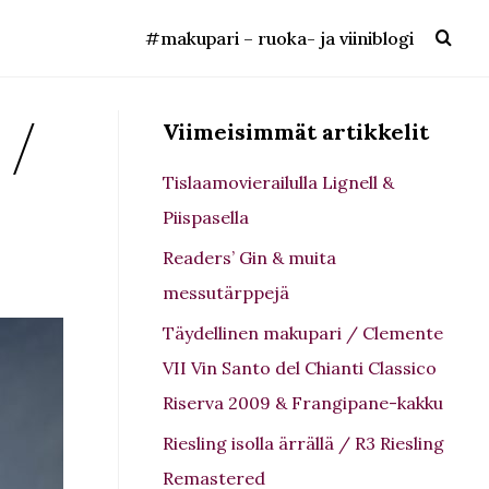
#makupari – ruoka- ja viiniblogi
 /
Viimeisimmät artikkelit
Tislaamovierailulla Lignell &
Piispasella
Readers’ Gin & muita
messutärppejä
Täydellinen makupari / Clemente
VII Vin Santo del Chianti Classico
Riserva 2009 & Frangipane-kakku
Riesling isolla ärrällä / R3 Riesling
Remastered