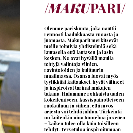
Olemme pariskunta, joka nauttii
rennosti laadukkaasta ruoasta ja
juomasta. Makuparit merkitsevät
meille toimivia yhdistelmiä sekä
lautasella että lautasen ja lasin
kesken. Ne ovat hyvällä maulla
tehtyjä valintoja viinien,
ravintoloiden ja kulttuurin
maailmassa. Osansa luovat myös
tyylikkäät kattaukset, hyvät välineet
ja inspiroivat tarinat makujen
takana. Haluamme rohkaista uuden
kokeilemiseen, kasvispainotteiseen
ruokailuun ja siihen, että myös
arjesta voi tehdä juhlaa. Tärkeintä
on kuitenkin aina tunnelma ja seura
– kaiken tulee olla kuin toisilleen
tehdyt. Tervetuloa inspiroitumaan