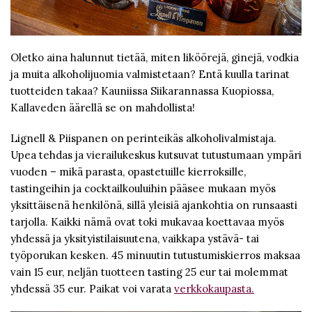
Oletko aina halunnut tietää, miten liköörejä, ginejä, vodkia
ja muita alkoholijuomia valmistetaan? Entä kuulla tarinat
tuotteiden takaa? Kauniissa Siikarannassa Kuopiossa,
Kallaveden äärellä se on mahdollista!
Lignell & Piispanen on perinteikäs alkoholivalmistaja.
Upea tehdas ja vierailukeskus kutsuvat tutustumaan ympäri
vuoden – mikä parasta, opastetuille kierroksille,
tastingeihin ja cocktailkouluihin pääsee mukaan myös
yksittäisenä henkilönä, sillä yleisiä ajankohtia on runsaasti
tarjolla. Kaikki nämä ovat toki mukavaa koettavaa myös
yhdessä ja yksityistilaisuutena, vaikkapa ystävä- tai
työporukan kesken. 45 minuutin tutustumiskierros maksaa
vain 15 eur, neljän tuotteen tasting 25 eur tai molemmat
yhdessä 35 eur. Paikat voi varata
verkkokaupasta.