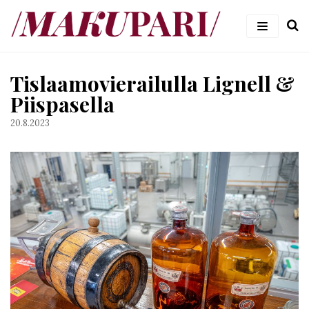
Siirry
suoraan
sisältöön
#makupari – ruoka- ja viiniblogi
Tislaamovierailulla Lignell &
Piispasella
20.8.2023