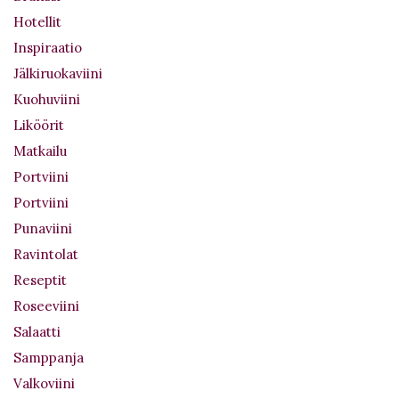
Hotellit
Inspiraatio
Jälkiruokaviini
Kuohuviini
Liköörit
Matkailu
Portviini
Portviini
Punaviini
Ravintolat
Reseptit
Roseeviini
Salaatti
Samppanja
Valkoviini