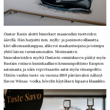
Gustav Ranin aloitti bisnekset maaseudun tuotteiden
äärellä. Hän harjoitti mm. mylly- ja panimoteollisuutta,
kävi ulkomaankauppaa, ahkeroi maahantuojana ja toimipa
yhtiö laivan varustamonakin. Moninaisten
bisneskuvioiden myötä Gustavin omistukseen päätyi myös
Ruotsin entisen kuninkaallisen kruununpolttimo Kuopion
satamasta, ja näin repertuaariin astui myös viinanpoltto.
Yhtiön vanhin tuote on vuonna 1869 päivänvalon nähnyt
Savon Wiinaa -vodka, hövelin käytöksen lupaava klassikko.