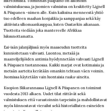
liiketoimista. Toiminnan pääpaino on alkoholin
valmistuksessa, ja juomien valmistus on keskitetty Lignell
& Piispanen -nimen alle. Kuin kaikuina menneestä yhtiö
tuo edelleen maahan konjakkia ja samppanjaa sekä käy
aktiivista ulkomaankauppaa, kuten Gustavkin aikanaan.
Tuotteita viedään joka mantereelle Afrikkaa
lukuunottamatta.
Esi-isän jalanjäljissä myös maaseudun tuotteita
kunnioitetaan vahvasti. Luontoa, metsää ja
maanviljelijöiden antimia hyödynnetään vahvasti Lignell
& Piispasen tuotannossa. Kaikki marjat ovat kotimaisia ja
metsän aarteita kerätään omankin tehtaan väen voimin.
Juomissa käytetään vain luontaisia raaka-aineita.
Kuopion Siikarannassa Lignell & Piispanen on toiminut
vuodesta 2013 alkaen. Uudet tilat riittävät sekä
valmistuksen että varastoinnin tarpeisiin ja mahdollistavat
myös kiinnostavat vierailut sekä historiallisten esineiden