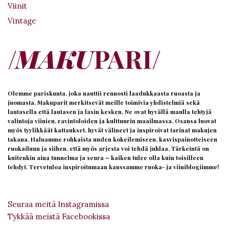
Viinit
Vintage
Olemme pariskunta, joka nauttii rennosti laadukkaasta ruoasta ja
juomasta. Makuparit merkitsevät meille toimivia yhdistelmiä sekä
lautasella että lautasen ja lasin kesken. Ne ovat hyvällä maulla tehtyjä
valintoja viinien, ravintoloiden ja kulttuurin maailmassa. Osansa luovat
myös tyylikkäät kattaukset, hyvät välineet ja inspiroivat tarinat makujen
takana. Haluamme rohkaista uuden kokeilemiseen, kasvispainotteiseen
ruokailuun ja siihen, että myös arjesta voi tehdä juhlaa. Tärkeintä on
kuitenkin aina tunnelma ja seura – kaiken tulee olla kuin toisilleen
tehdyt. Tervetuloa inspiroitumaan kanssamme ruoka- ja viiniblogiimme!
Seuraa meitä Instagramissa
Tykkää meistä Facebookissa