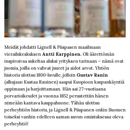
Meidät johdatti Lignell & Piispasen maailmaan
vierailukeskuksen
Antti Karppinen.
Oli äärettömän
inspiroivaa sukeltaa aluksi yrityksen tarinaan – nämä ovat
juomia, joilla on vahvat juuret ja aidot arvot. Yhtiön
historia ulottuu 1800-luvulle, jolloin
Gustav Ranin
(alkujaan Kustaa Raninen) saapui Kuopioon kaupankäyntiä
oppimaan ja harjoittamaan. Hän sai 27-vuotiaana
porvarioikeudet ja vuonna 1852 perustettiin hänen
nimeään kantava kauppahuone. Tähän ulottuu
perheyhtiön historia, ja Lignell & Piispanen onkin Suomen
toiseksi vanhin edelleen saman suvun omistuksessa oleva
perheyhtiö!