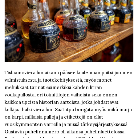
Tislaamovierailun aikana pääsee kuulemaan paitsi juomien
valmistuksesta ja tuotekehityksestä, myös monet
mehukkaat tarinat esimerkiksi kahden litran
vodkapullosta, eri toimitilojen vaiheista sekä ennen
kaikkea upeista historian aarteista, jotka johdattavat
kulkijaa halki vierailun. Saatatpa bongata myös mikä marja
on karpi, millaisia pulloja ja etikettejä on ollut
vuosikymmenten varrella ja missä tärkeysjärjestyksessä
Gustavin puhelinnumero oli aikansa puhelinluettelossa.