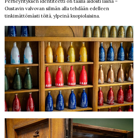
Perheyrityksen identiteetti on täällä aidosti läsnä –
Gustavin valvovan silmän alla tehdään edelleen
tinkimättömästi töitä, ylpeinä kuopiolaisina.