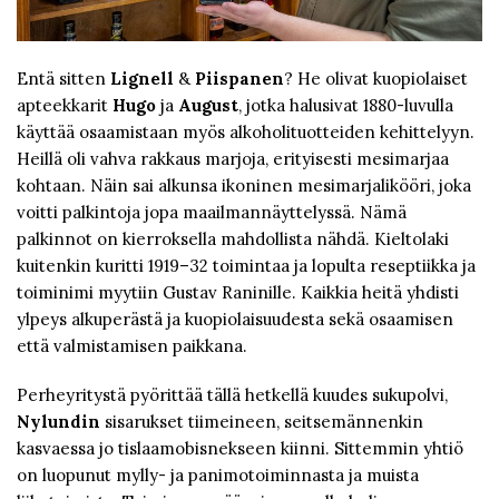
Entä sitten
Lignell
&
Piispanen
? He olivat kuopiolaiset
apteekkarit
Hugo
ja
August
, jotka halusivat 1880-luvulla
käyttää osaamistaan myös alkoholituotteiden kehittelyyn.
Heillä oli vahva rakkaus marjoja, erityisesti mesimarjaa
kohtaan. Näin sai alkunsa ikoninen mesimarjalikööri, joka
voitti palkintoja jopa maailmannäyttelyssä. Nämä
palkinnot on kierroksella mahdollista nähdä. Kieltolaki
kuitenkin kuritti 1919–32 toimintaa ja lopulta reseptiikka ja
toiminimi myytiin Gustav Raninille. Kaikkia heitä yhdisti
ylpeys alkuperästä ja kuopiolaisuudesta sekä osaamisen
että valmistamisen paikkana.
Perheyritystä pyörittää tällä hetkellä kuudes sukupolvi,
Nylundin
sisarukset tiimeineen, seitsemännenkin
kasvaessa jo tislaamobisnekseen kiinni. Sittemmin yhtiö
on luopunut mylly- ja panimotoiminnasta ja muista