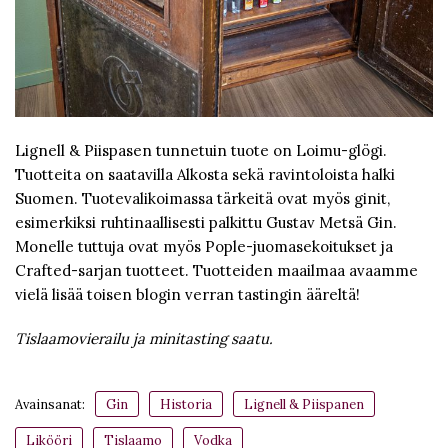
Lignell & Piispasen tunnetuin tuote on Loimu-glögi.
Tuotteita on saatavilla Alkosta sekä ravintoloista halki
Suomen. Tuotevalikoimassa tärkeitä ovat myös ginit,
esimerkiksi ruhtinaallisesti palkittu Gustav Metsä Gin.
Monelle tuttuja ovat myös Pople-juomasekoitukset ja
Crafted-sarjan tuotteet. Tuotteiden maailmaa avaamme
vielä lisää toisen blogin verran tastingin ääreltä!
Tislaamovierailu ja minitasting saatu.
Avainsanat:
Gin
Historia
Lignell & Piispanen
Likööri
Tislaamo
Vodka