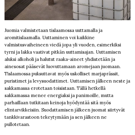
Juomia valmistetaan tislaamossa uuttamalla ja
aromitislaamalla. Uuttaminen voi kaikkine
valmistusvaiheineen viedä jopa yli vuoden, esimerkiksi
tyrni ja lakka vaativat pitkän uuttamisajan. Uuttamisen
aluksi alkoholi ja halutut raaka-aineet yhdistetään ja
ainesosat pääsevät luovuttamaan aromejaan juomaan.
Tislaamossa puksuttavat myös uskolliset marjaprässit,
puristimet ja levysuodattimet. Uuttamisen jälkeen neste ja
sakkamassa erotetaan toisistaan. Tällä hetkellä
sakkamassa menee energiaksi ja panimoille, mutta
parhaillaan tutkitaan keinoja hyödyntää sitä myös
elintarvikkeisiin. Suodattamisen jälkeen juomat siirtyvät
tankkivarastoon tekeytymään ja sen jälkeen ne
pullotetaan.