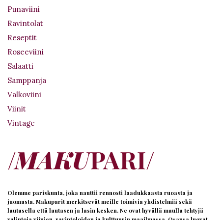
Punaviini
Ravintolat
Reseptit
Roseeviini
Salaatti
Samppanja
Valkoviini
Viinit
Vintage
Olemme pariskunta, joka nauttii rennosti laadukkaasta ruoasta ja
juomasta. Makuparit merkitsevät meille toimivia yhdistelmiä sekä
lautasella että lautasen ja lasin kesken. Ne ovat hyvällä maulla tehtyjä
valintoja viinien, ravintoloiden ja kulttuurin maailmassa. Osansa luovat