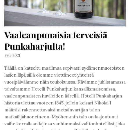
Vaaleanpunaisia terveisiä
Punkaharjulta!
29.5.2021
Täällä on katseltu maailmaa sopivasti sydämenmuotoisten
lasien läpi, sillä olemme viettäneet yhteistä
vuosipäiväämme näin toukokuussa. Kävimme juhlistamassa
taivaltamme Hotelli Punkaharjun kansallismaisemissa,
vaaleanpunaisten huviloiden äärellä. Hotelli Punkaharjun
historia ulottuu vuoteen 1845, jolloin keisari Nikolai I
määräsi rakennettavaksi metsänvartijan talon
matkailijahuoneineen. Myöhemmin talo on laajentunut
vaihe kerrallaan lajinsa vanhimmaksi valtionhotelliksi, joka