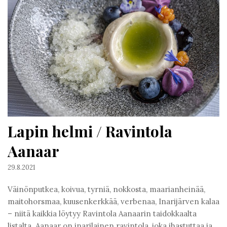
Lapin helmi / Ravintola
Aanaar
29.8.2021
Väinönputkea, koivua, tyrniä, nokkosta, maarianheinää,
maitohorsmaa, kuusenkerkkää, verbenaa, Inarijärven kalaa
– niitä kaikkia löytyy Ravintola Aanaarin taidokkaalta
listalta. Aanaar on inarilainen ravintola, joka ihastuttaa ja