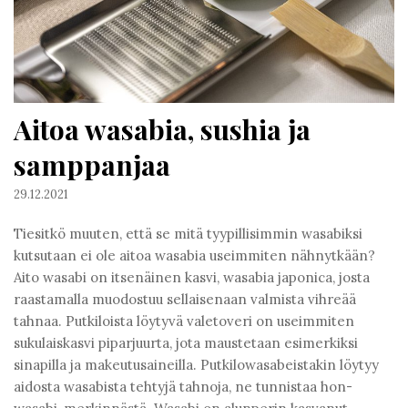
Aitoa wasabia, sushia ja
samppanjaa
29.12.2021
Tiesitkö muuten, että se mitä tyypillisimmin wasabiksi
kutsutaan ei ole aitoa wasabia useimmiten nähnytkään?
Aito wasabi on itsenäinen kasvi, wasabia japonica, josta
raastamalla muodostuu sellaisenaan valmista vihreää
tahnaa. Putkiloista löytyvä valetoveri on useimmiten
sukulaiskasvi piparjuurta, jota maustetaan esimerkiksi
sinapilla ja makeutusaineilla. Putkilowasabeistakin löytyy
aidosta wasabista tehtyjä tahnoja, ne tunnistaa hon-