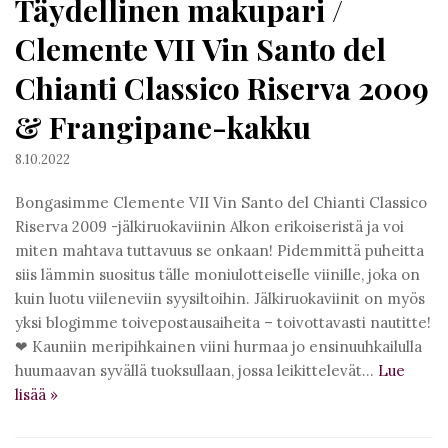
Täydellinen makupari /
Clemente VII Vin Santo del
Chianti Classico Riserva 2009
& Frangipane-kakku
8.10.2022
Bongasimme Clemente VII Vin Santo del Chianti Classico
Riserva 2009 -jälkiruokaviinin Alkon erikoiseristä ja voi
miten mahtava tuttavuus se onkaan! Pidemmittä puheitta
siis lämmin suositus tälle moniulotteiselle viinille, joka on
kuin luotu viileneviin syysiltoihin. Jälkiruokaviinit on myös
yksi blogimme toivepostausaiheita – toivottavasti nautitte!
❤︎ Kauniin meripihkainen viini hurmaa jo ensinuuhkailulla
huumaavan syvällä tuoksullaan, jossa leikittelevät…
Lue
lisää
»