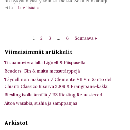
on nykyään yksityisomistuksessa. Sekä Punkaharju
että…
Lue lisää
»
1
2
3
…
6
Seuraava »
Viimeisimmät artikkelit
Tislaamovierailulla Lignell & Piispasella
Readers’ Gin & muita messutärppejä
Täydellinen makupari / Clemente VII Vin Santo del
Chianti Classico Riserva 2009 & Frangipane-kakku
Riesling isolla ärrällä / R3 Riesling Remastered
Aitoa wasabia, sushia ja samppanjaa
Arkistot