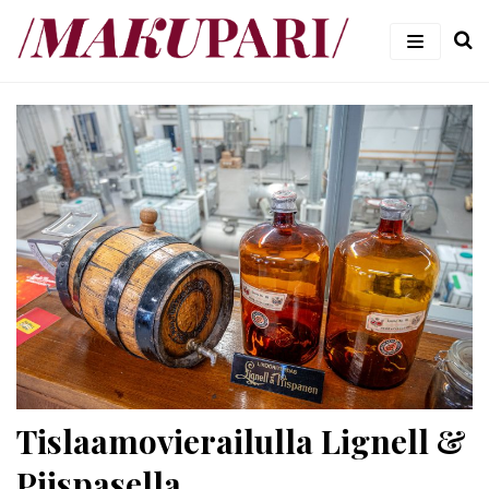
Siirry
suoraan
sisältöön
#makupari – ruoka- ja viiniblogi
Tislaamovierailulla Lignell &
Piispasella