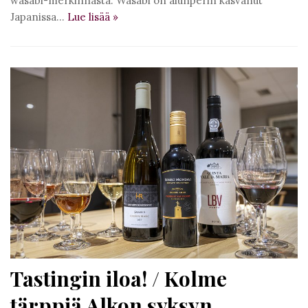
wasabi-merkinnästä. Wasabi on alunperin kasvanut
Japanissa…
Lue lisää
»
Tastingin iloa! / Kolme
tärppiä Alkon syksyn