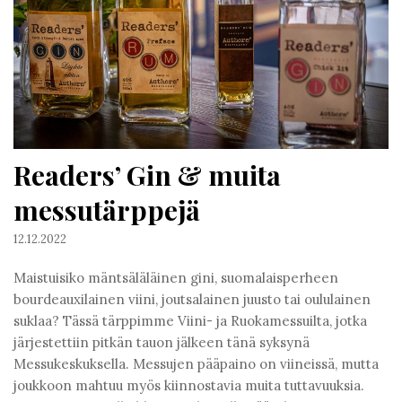
Readers’ Gin & muita
messutärppejä
12.12.2022
Maistuisiko mäntsäläläinen gini, suomalaisperheen
bourdeauxilainen viini, joutsalainen juusto tai oululainen
suklaa? Tässä tärppimme Viini- ja Ruokamessuilta, jotka
järjestettiin pitkän tauon jälkeen tänä syksynä
Messukeskuksella. Messujen pääpaino on viineissä, mutta
joukkoon mahtuu myös kiinnostavia muita tuttavuuksia.