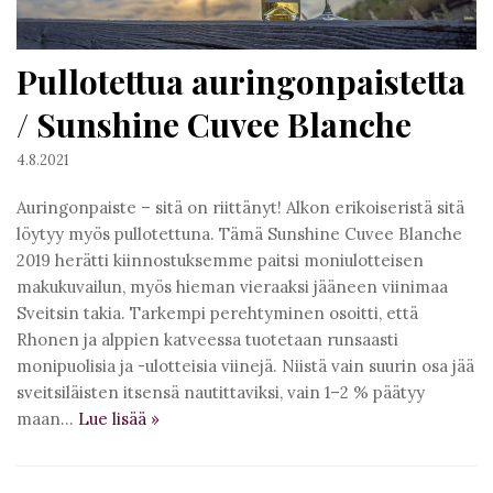
Pullotettua auringonpaistetta
/ Sunshine Cuvee Blanche
4.8.2021
Auringonpaiste – sitä on riittänyt! Alkon erikoiseristä sitä
löytyy myös pullotettuna. Tämä Sunshine Cuvee Blanche
2019 herätti kiinnostuksemme paitsi moniulotteisen
makukuvailun, myös hieman vieraaksi jääneen viinimaa
Sveitsin takia. Tarkempi perehtyminen osoitti, että
Rhonen ja alppien katveessa tuotetaan runsaasti
monipuolisia ja -ulotteisia viinejä. Niistä vain suurin osa jää
sveitsiläisten itsensä nautittaviksi, vain 1–2 % päätyy
maan…
Lue lisää
»