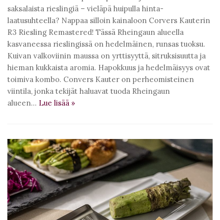
saksalaista rieslingiä – vieläpä huipulla hinta-
laatusuhteella? Nappaa silloin kainaloon Corvers Kauterin
R3 Riesling Remastered! Tässä Rheingaun alueella
kasvaneessa rieslingissä on hedelmäinen, runsas tuoksu.
Kuivan valkoviinin maussa on yrttisyyttä, sitruksisuutta ja
hieman kukkaista aromia. Hapokkuus ja hedelmäisyys ovat
toimiva kombo. Convers Kauter on perheomisteinen
viintila, jonka tekijät haluavat tuoda Rheingaun
alueen…
Lue lisää
»